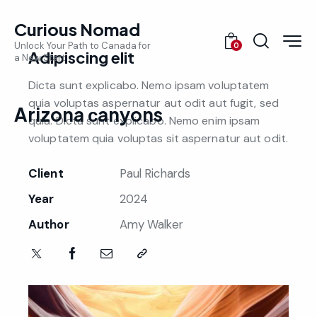
Curious Nomad
Unlock Your Path to Canada for
0
Adipiscing elit
a New Start
Dicta sunt explicabo. Nemo ipsam voluptatem
quia voluptas aspernatur aut odit aut fugit, sed
Arizona сanyons
quia. Dicta sunt explicabo. Nemo enim ipsam
voluptatem quia voluptas sit aspernatur aut odit.
Client
Paul Richards
Year
2024
Author
Amy Walker