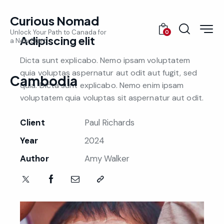
Curious Nomad
Unlock Your Path to Canada for
0
Adipiscing elit
a New Start
Dicta sunt explicabo. Nemo ipsam voluptatem
quia voluptas aspernatur aut odit aut fugit, sed
Cambodia
quia. Dicta sunt explicabo. Nemo enim ipsam
voluptatem quia voluptas sit aspernatur aut odit.
Client
Paul Richards
Year
2024
Author
Amy Walker