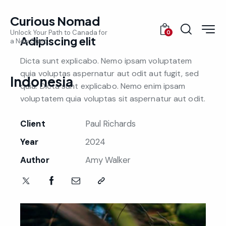
Curious Nomad
Unlock Your Path to Canada for
0
Adipiscing elit
a New Start
Dicta sunt explicabo. Nemo ipsam voluptatem
quia voluptas aspernatur aut odit aut fugit, sed
Indonesia
quia. Dicta sunt explicabo. Nemo enim ipsam
voluptatem quia voluptas sit aspernatur aut odit.
Client
Paul Richards
Year
2024
Author
Amy Walker