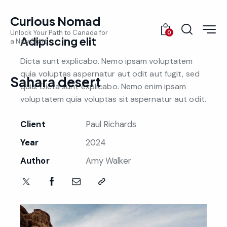
Curious Nomad
Unlock Your Path to Canada for
0
Adipiscing elit
a New Start
Dicta sunt explicabo. Nemo ipsam voluptatem
quia voluptas aspernatur aut odit aut fugit, sed
Sahara desert
quia. Dicta sunt explicabo. Nemo enim ipsam
voluptatem quia voluptas sit aspernatur aut odit.
Client
Paul Richards
Year
2024
Author
Amy Walker