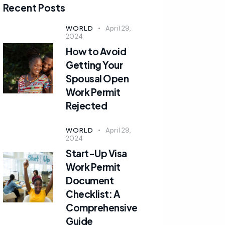
Recent Posts
WORLD
April 29,
2024
How to Avoid
Getting Your
Spousal Open
Work Permit
Rejected
WORLD
April 29,
2024
Start-Up Visa
Work Permit
Document
Checklist: A
Comprehensive
Guide