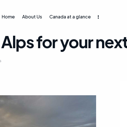
Home
About Us
Canada at a glance
 Alps for your nex
s