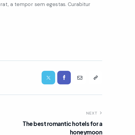
rat, a tempor sem egestas. Curabitur
NEXT
The best romantic hotels for a
honeymoon