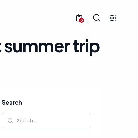
0
t summer trip
Search