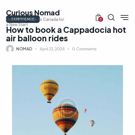
Curious Nomad
EXPERIENCE
Unlock Your Path to Canada for
0
a New Start
How to book a Cappadocia hot
air balloon rides
NOMAD
April 23, 2024
0
Comments