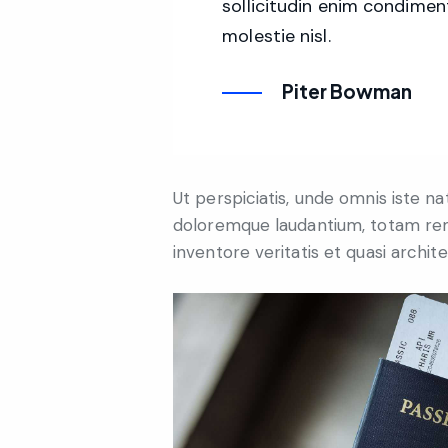
sollicitudin enim condimen
molestie nisl.
Piter Bowman
Ut perspiciatis, unde omnis iste n
doloremque laudantium, totam rem
inventore veritatis et quasi archit