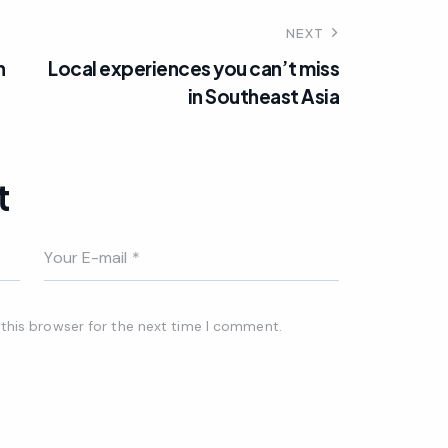
NEXT
n
Local experiences you can’t miss
in Southeast Asia
t
this browser for the next time I comment.