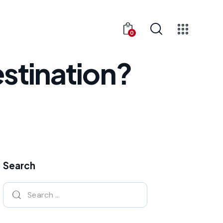
0
estination?
Search