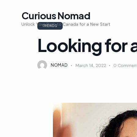
Curious Nomad
Unlock Your Path to Canada for a New Start
TRENDS
Looking for 
NOMAD
March 14, 2022
0
Commen