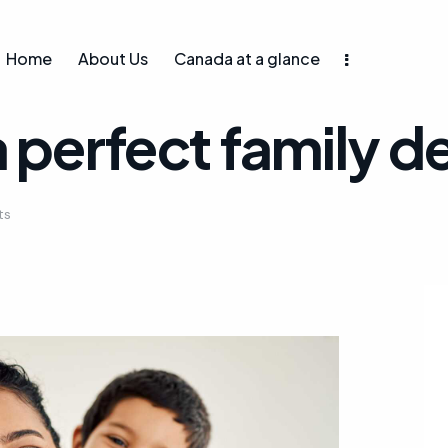
Home
About Us
Canada at a glance
a perfect family d
ts