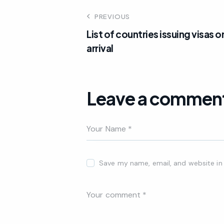
PREVIOUS
List of countries issuing visas o
arrival
Leave a commen
Save my name, email, and website in 