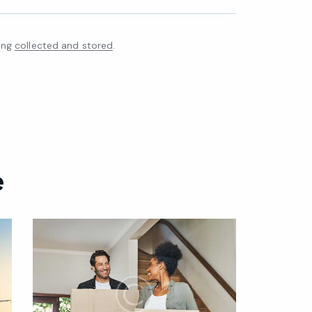
eing
collected and stored
.
e