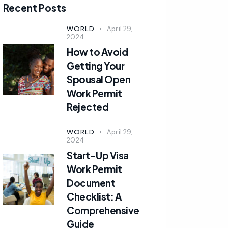
Recent Posts
WORLD
April 29,
2024
How to Avoid
Getting Your
Spousal Open
Work Permit
Rejected
WORLD
April 29,
2024
Start-Up Visa
Work Permit
Document
Checklist: A
Comprehensive
Guide